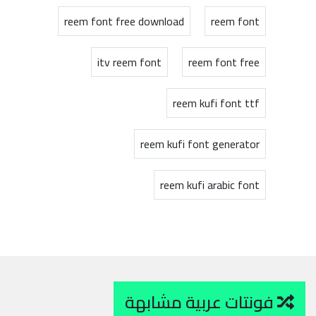
reem font free download
reem font
itv reem font
reem font free
reem kufi font ttf
reem kufi font generator
reem kufi arabic font
فونتات عربية مشابهة