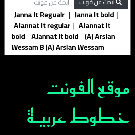
ابحث عن فونت
Janna lt Regualr
|
Janna lt bold
|
AJannat lt regular
|
AJannat lt
bold
AJannat lt bold
(A) Arslan
Wessam B (A) Arslan Wessam