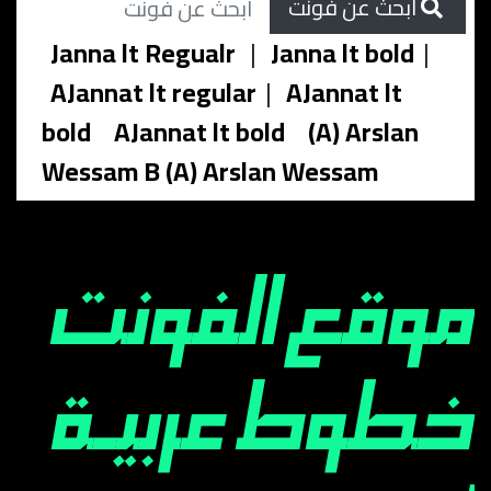
ابحث عن فونت
Janna lt Regualr
|
Janna lt bold
|
AJannat lt regular
|
AJannat lt
bold
AJannat lt bold
(A) Arslan
Wessam B (A) Arslan Wessam