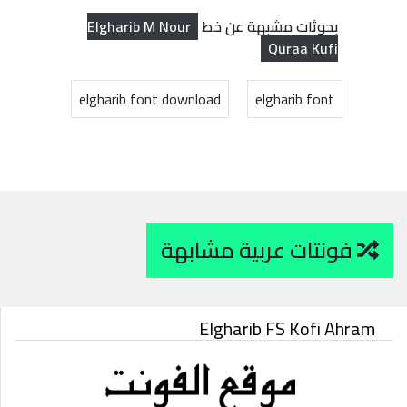
Elgharib M Nour
بحوثات مشبهة عن خط
Quraa Kufi
elgharib font download
elgharib font
فونتات عربية مشابهة
Elgharib FS Kofi Ahram