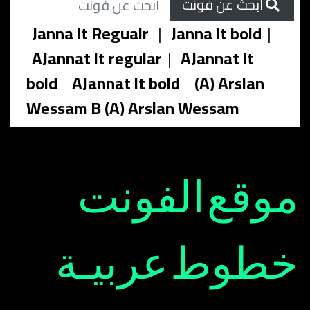
ابحث عن فونت
Janna lt Regualr
|
Janna lt bold
|
AJannat lt regular
|
AJannat lt
bold
AJannat lt bold
(A) Arslan
Wessam B (A) Arslan Wessam