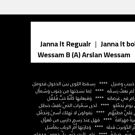
Janna lt Regualr
|
Janna lt bo
Wessam B (A) Arslan Wessam