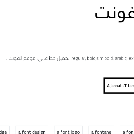
edge
a font design
a font logo
a fontane
a fon