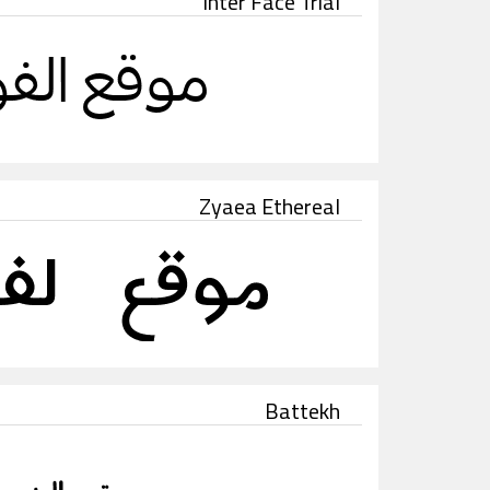
Inter Face Trial
Zyaea Ethereal
Battekh