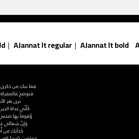
ld
|
AJannat lt regular
|
AJannat lt bold
A