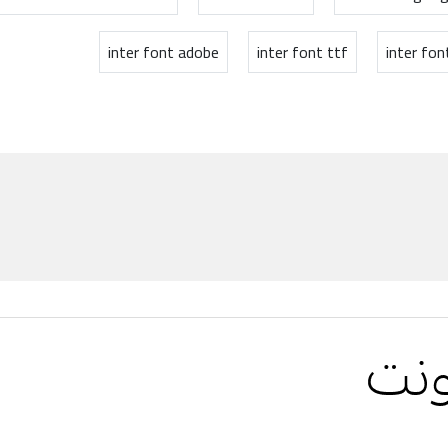
inter font adobe
inter font ttf
inter fon