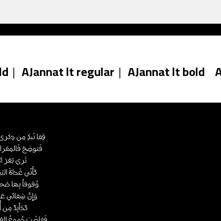
ld
|
AJannat lt regular
|
AJannat lt bold
A