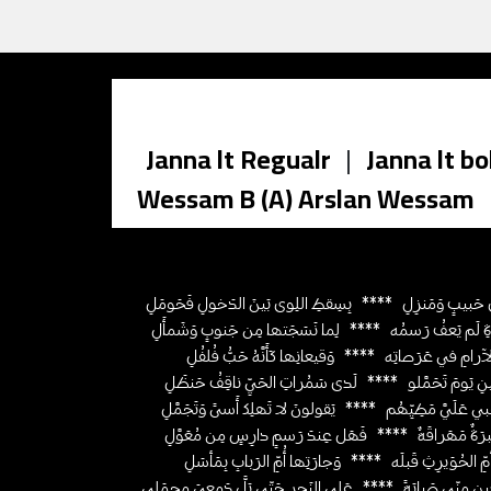
Janna lt Regualr
|
Janna lt bo
Wessam B (A) Arslan Wessam