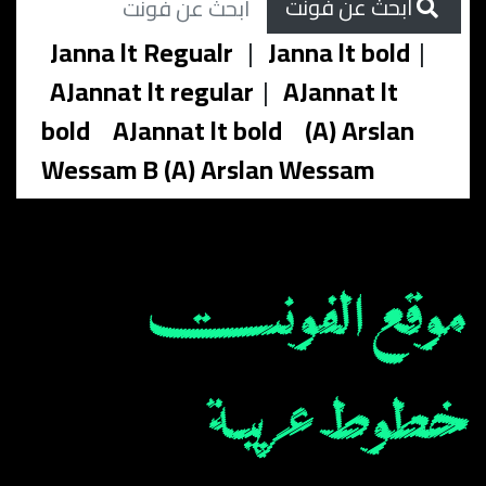
ابحث عن فونت
Janna lt Regualr
|
Janna lt bold
|
AJannat lt regular
|
AJannat lt
bold
AJannat lt bold
(A) Arslan
Wessam B (A) Arslan Wessam