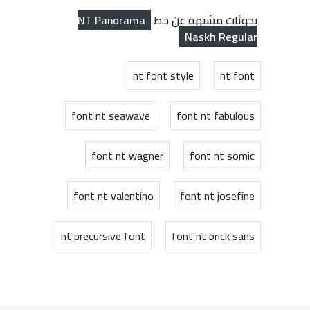
NT Panorama
بحوثات مشبهة عن خط
Naskh Regular
nt font style
nt font
font nt seawave
font nt fabulous
font nt wagner
font nt somic
font nt valentino
font nt josefine
nt precursive font
font nt brick sans