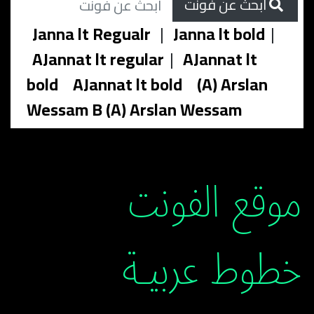
ابحث عن فونت
Janna lt Regualr
|
Janna lt bold
|
AJannat lt regular
|
AJannat lt
bold
AJannat lt bold
(A) Arslan
Wessam B (A) Arslan Wessam