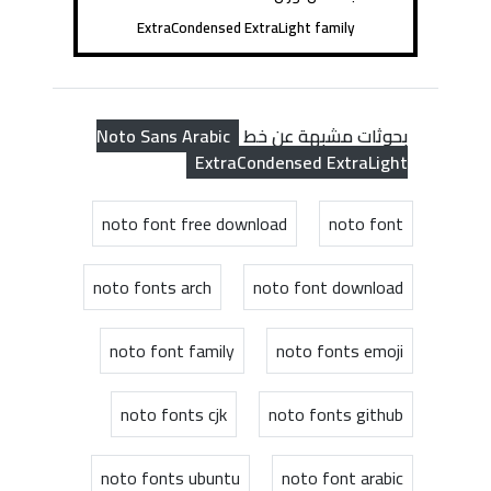
ExtraCondensed ExtraLight family
Noto Sans Arabic
بحوثات مشبهة عن خط
ExtraCondensed ExtraLight
noto font free download
noto font
noto fonts arch
noto font download
noto font family
noto fonts emoji
noto fonts cjk
noto fonts github
noto fonts ubuntu
noto font arabic