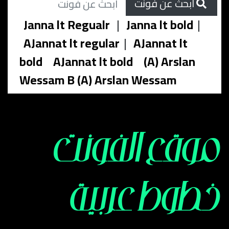
ابحث عن فونت
Janna lt Regualr
|
Janna lt bold
|
AJannat lt regular
|
AJannat lt
bold
AJannat lt bold
(A) Arslan
Wessam B (A) Arslan Wessam