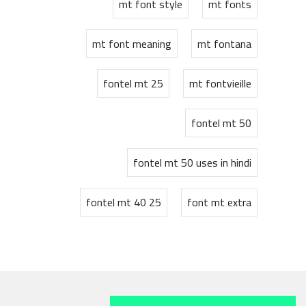
mt font style
mt fonts
mt font meaning
mt fontana
fontel mt 25
mt fontvieille
fontel mt 50
fontel mt 50 uses in hindi
fontel mt 40 25
font mt extra