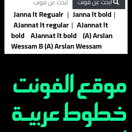
ابحث عن فونت
Janna lt Regualr
|
Janna lt bold
|
AJannat lt regular
|
AJannat lt
bold
AJannat lt bold
(A) Arslan
Wessam B (A) Arslan Wessam