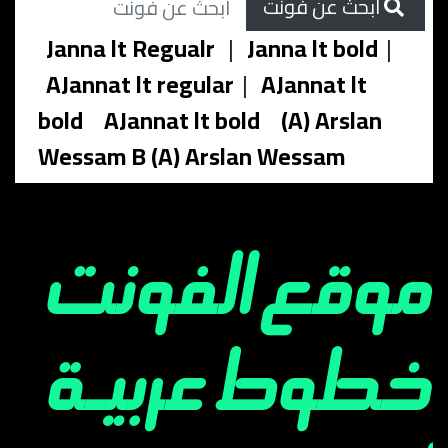
ابحث عن فونت
Janna lt Regualr
|
Janna lt bold
|
AJannat lt regular
|
AJannat lt
bold
AJannat lt bold
(A) Arslan
Wessam B (A) Arslan Wessam