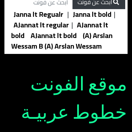
ابحث عن فونت
Janna lt Regualr
|
Janna lt bold
|
AJannat lt regular
|
AJannat lt
bold
AJannat lt bold
(A) Arslan
Wessam B (A) Arslan Wessam