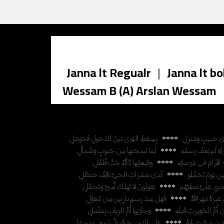
Janna lt Regualr
|
Janna lt bo
Wessam B (A) Arslan Wessam