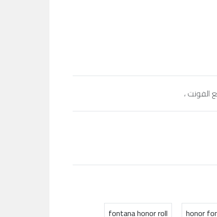
fontana honor roll
honor fo