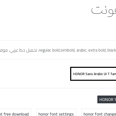
HONOR Sa
nt free download
honor font settings
honor font chang