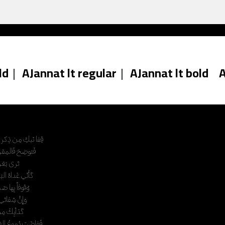
ld
|
AJannat lt regular
|
AJannat lt bold
A