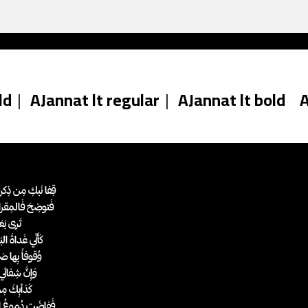
ld
|
AJannat lt regular
|
AJannat lt bold
A