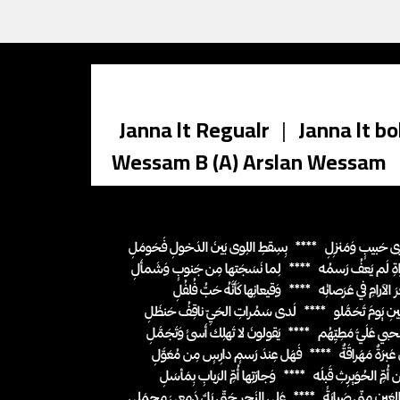
Janna lt Regualr
|
Janna lt bo
Wessam B (A) Arslan Wessam