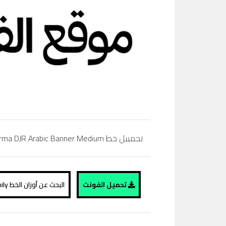
تحمييل خط Forma DJR Arabic Banner Medium مجاناً، regular, bold,simibold, arabic, extra bold, black، تحميل خط عربي، موقع الفونت ،
تحميل الفونت
البحث عن أوزان الخط Forma DJR Arabic Banner Medium family