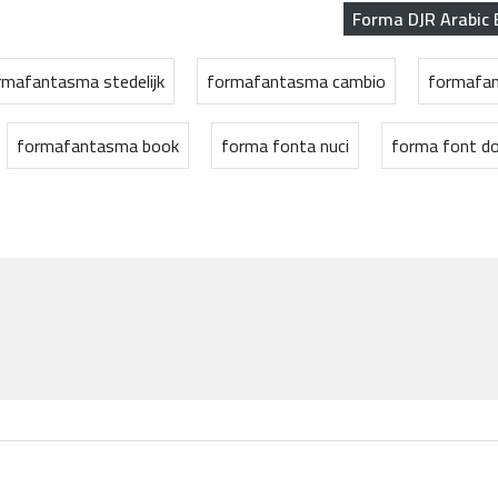
Forma DJR Arabic
rmafantasma stedelijk
formafantasma cambio
formafan
formafantasma book
forma fonta nuci
forma font d