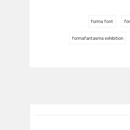
forma font
fo
formafantasma exhibition