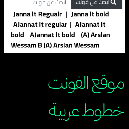
ابحث عن فونت
Janna lt Regualr
|
Janna lt bold
|
AJannat lt regular
|
AJannat lt
bold
AJannat lt bold
(A) Arslan
Wessam B (A) Arslan Wessam