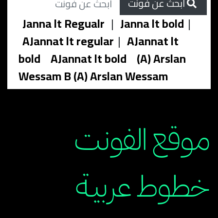
ابحث عن فونت
Janna lt Regualr
|
Janna lt bold
|
AJannat lt regular
|
AJannat lt
bold
AJannat lt bold
(A) Arslan
Wessam B (A) Arslan Wessam