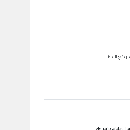
elgharib arabic fo