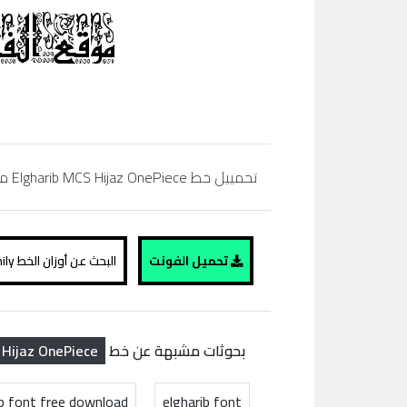
تحمييل خط Elgharib MCS Hijaz OnePiece مجاناً، regular, bold,simibold, arabic, extra bold, black، تحميل خط عربي، موقع الفونت ،
تحميل الفونت
البحث عن أوزان الخط Elgharib MCS Hijaz OnePiece family
 Hijaz OnePiece
بحوثات مشبهة عن خط
ib font free download
elgharib font