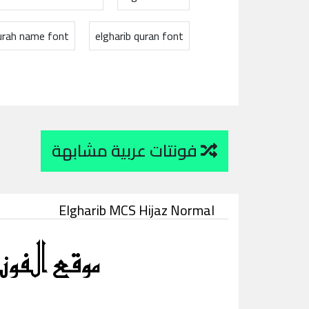
surah name font
elgharib quran font
فونتات عربية مشابهة
Elgharib MCS Hijaz Normal