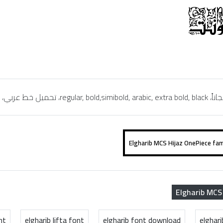
Elgharib MCS
nt
elgharib lifta font
elgharib font download
elghar