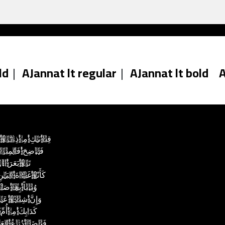
ld
|
AJannat lt regular
|
AJannat lt bold
A