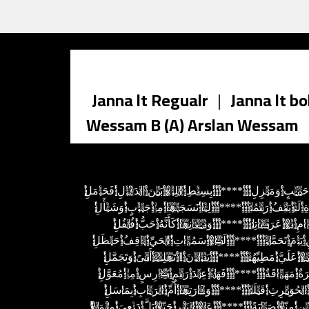
Janna lt Regualr
|
Janna lt bo
Wessam B (A) Arslan Wessam