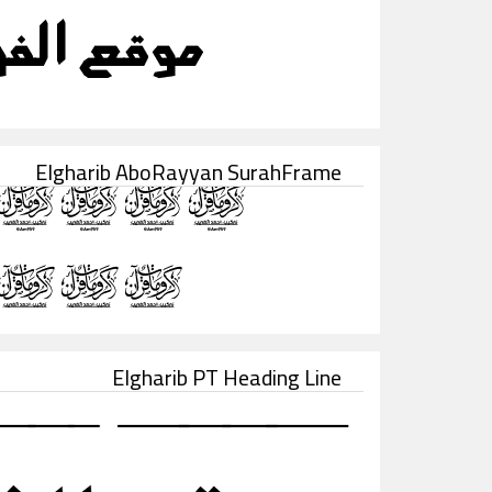
Elgharib AboRayyan SurahFrame
Elgharib PT Heading Line