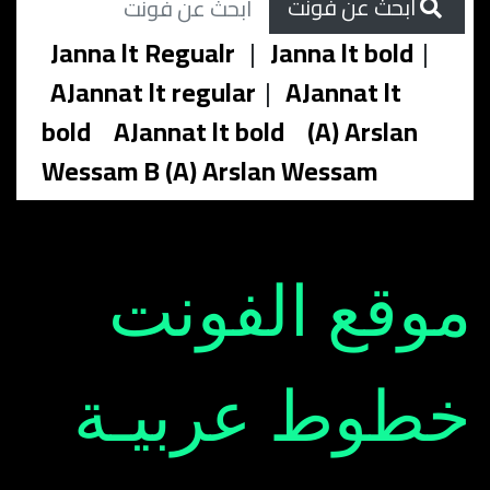
ابحث عن فونت
Janna lt Regualr
|
Janna lt bold
|
AJannat lt regular
|
AJannat lt
bold
AJannat lt bold
(A) Arslan
Wessam B (A) Arslan Wessam