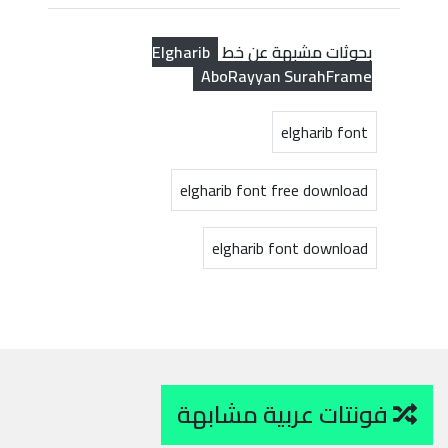
Elgharib
بحوثات مشبهة عن خط
AboRayyan SurahFrame
elgharib font
elgharib font free download
elgharib font download
فونتات عربية مشابهة