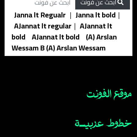
ابحث عن فونت
Janna lt Regualr
|
Janna lt bold
|
AJannat lt regular
|
AJannat lt
bold
AJannat lt bold
(A) Arslan
Wessam B (A) Arslan Wessam