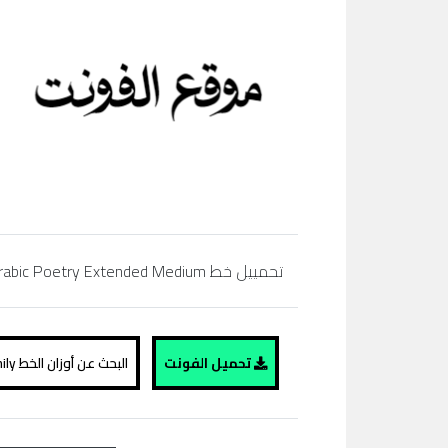
تحمييل خط Arabic Poetry Extended Medium مجاناً، regular, bold,simibold, arabic, extra bold, black، تحميل خط عربي، موقع الفونت ،
تحميل الفونت
البحث عن أوزان الخط Arabic Poetry Extended Medium family