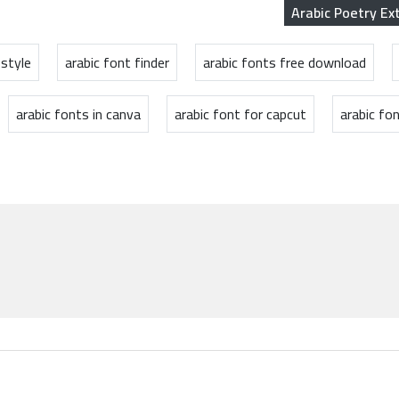
Arabic Poetry E
 style
arabic font finder
arabic fonts free download
arabic fonts in canva
arabic font for capcut
arabic fo