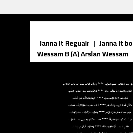
Janna lt Regualr
|
Janna lt bo
Wessam B (A) Arslan Wessam