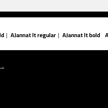
ld
|
AJannat lt regular
|
AJannat lt bold
A