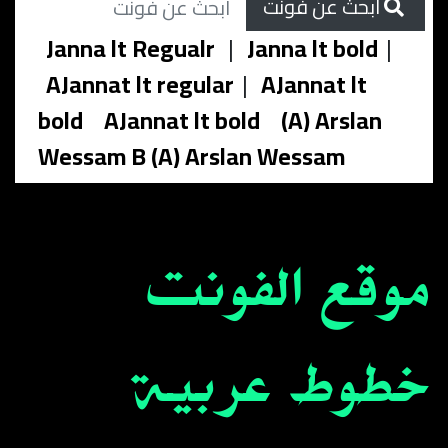
ابحث عن فونت
Janna lt Regualr
|
Janna lt bold
|
AJannat lt regular
|
AJannat lt
bold
AJannat lt bold
(A) Arslan
Wessam B (A) Arslan Wessam