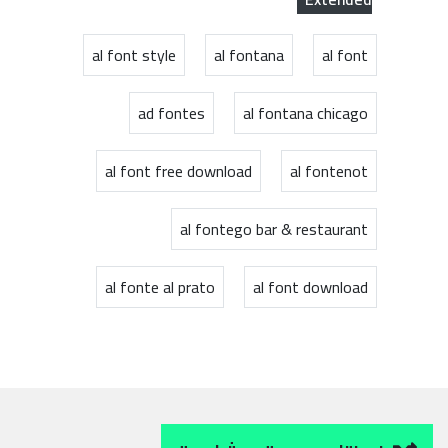
al font style
al fontana
al font
ad fontes
al fontana chicago
al font free download
al fontenot
al fontego bar & restaurant
al fonte al prato
al font download