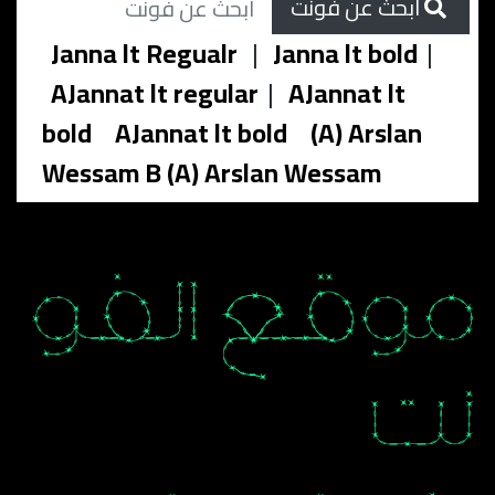
ابحث عن فونت
Janna lt Regualr
|
Janna lt bold
|
AJannat lt regular
|
AJannat lt
bold
AJannat lt bold
(A) Arslan
Wessam B (A) Arslan Wessam