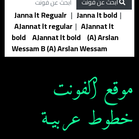
ابحث عن فونت
Janna lt Regualr
|
Janna lt bold
|
AJannat lt regular
|
AJannat lt
bold
AJannat lt bold
(A) Arslan
Wessam B (A) Arslan Wessam