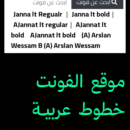
ابحث عن فونت
Janna lt Regualr
|
Janna lt bold
|
AJannat lt regular
|
AJannat lt
bold
AJannat lt bold
(A) Arslan
Wessam B (A) Arslan Wessam