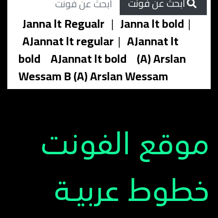
ابحث عن فونت
Janna lt Regualr
|
Janna lt bold
|
AJannat lt regular
|
AJannat lt
bold
AJannat lt bold
(A) Arslan
Wessam B (A) Arslan Wessam