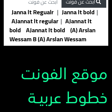
ابحث عن فونت
Janna lt Regualr
|
Janna lt bold
|
AJannat lt regular
|
AJannat lt
bold
AJannat lt bold
(A) Arslan
Wessam B (A) Arslan Wessam