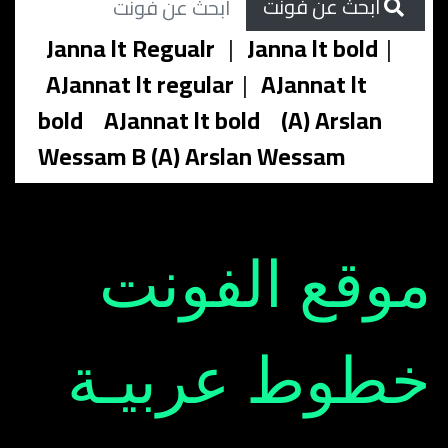
ابحث عن فونت
Janna lt Regualr
|
Janna lt bold
|
AJannat lt regular
|
AJannat lt
bold
AJannat lt bold
(A) Arslan
Wessam B (A) Arslan Wessam