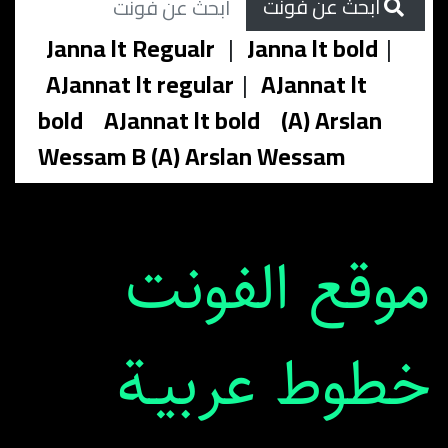
ابحث عن فونت
Janna lt Regualr
|
Janna lt bold
|
AJannat lt regular
|
AJannat lt
bold
AJannat lt bold
(A) Arslan
Wessam B (A) Arslan Wessam