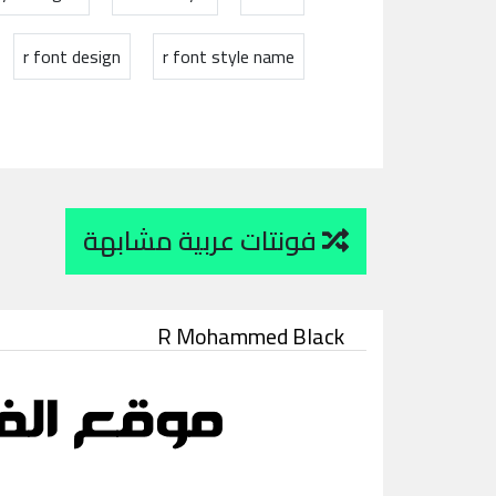
r font design
r font style name
فونتات عربية مشابهة
R Mohammed Black