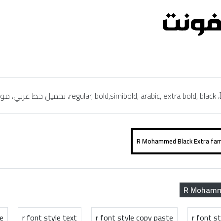
R Mohamme
e
r font style text
r font style copy paste
r font s