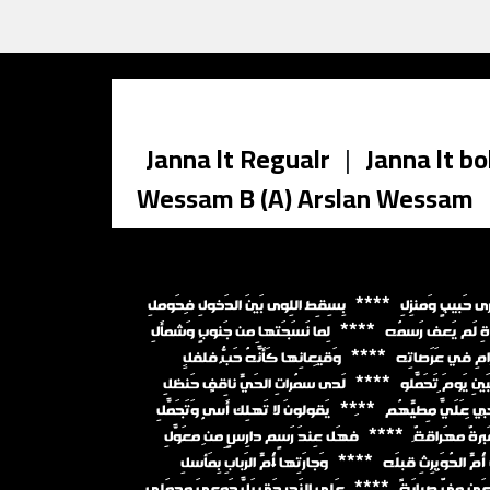
Janna lt Regualr
|
Janna lt bo
Wessam B (A) Arslan Wessam