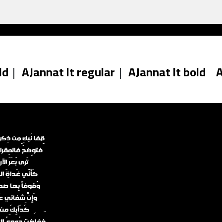
ld
|
AJannat lt regular
|
AJannat lt bold
A