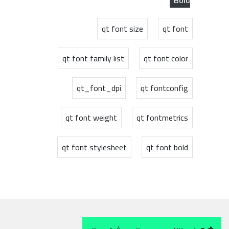
Bold
qt font size
qt font
qt font family list
qt font color
qt_font_dpi
qt fontconfig
qt font weight
qt fontmetrics
qt font stylesheet
qt font bold