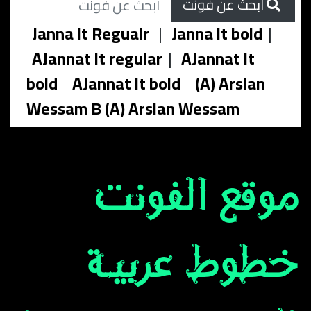
ابحث عن فونت
Janna lt Regualr
|
Janna lt bold
|
AJannat lt regular
|
AJannat lt
bold
AJannat lt bold
(A) Arslan
Wessam B (A) Arslan Wessam