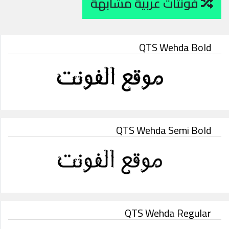
فونتات عربية مشابهة
QTS Wehda Bold
QTS Wehda Semi Bold
QTS Wehda Regular