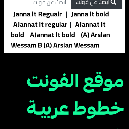
ابحث عن فونت
Janna lt Regualr
|
Janna lt bold
|
AJannat lt regular
|
AJannat lt
bold
AJannat lt bold
(A) Arslan
Wessam B (A) Arslan Wessam