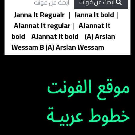
ابحث عن فونت
Janna lt Regualr
|
Janna lt bold
|
AJannat lt regular
|
AJannat lt
bold
AJannat lt bold
(A) Arslan
Wessam B (A) Arslan Wessam