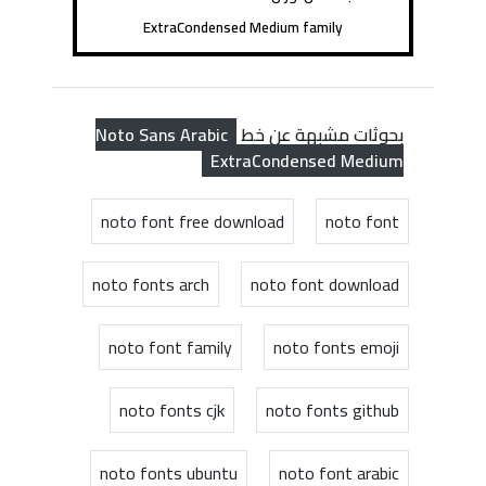
ExtraCondensed Medium family
Noto Sans Arabic
بحوثات مشبهة عن خط
ExtraCondensed Medium
noto font free download
noto font
noto fonts arch
noto font download
noto font family
noto fonts emoji
noto fonts cjk
noto fonts github
noto fonts ubuntu
noto font arabic