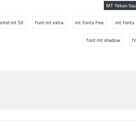
MT Yekan Sq
ontel mt 50
font mt extra
mt fonts free
mt fonts
font mt shadow
f