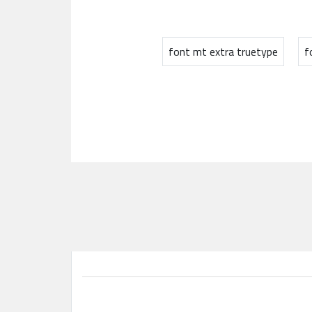
font mt extra truetype
f