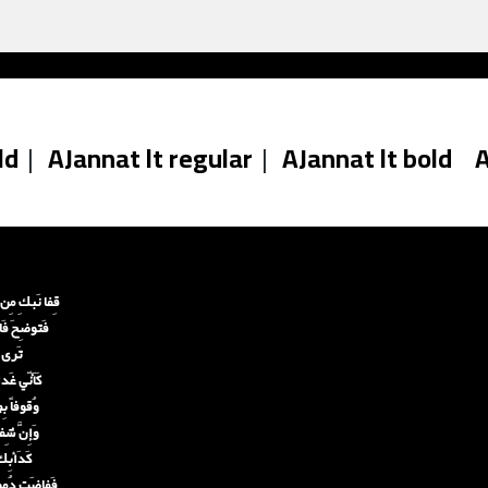
ld
|
AJannat lt regular
|
AJannat lt bold
A