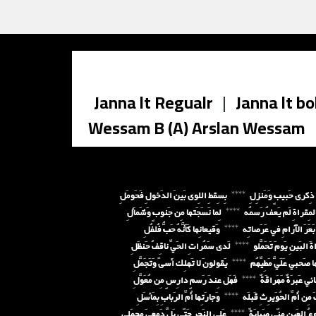
Janna lt Regualr
|
Janna lt bo
Wessam B (A) Arslan Wessam