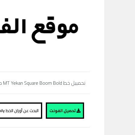
تحمييل خط MT Yekan Square Boom Bold مجاناً، regular, bold,simibold, arabic, extra bold, black، تحميل خط عربي، موقع الفونت ،
تحميل الفونت
البحث عن أوزان الخط MT Yekan Square Boom Bold family