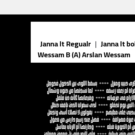
Janna lt Regualr
|
Janna lt bo
Wessam B (A) Arslan Wessam