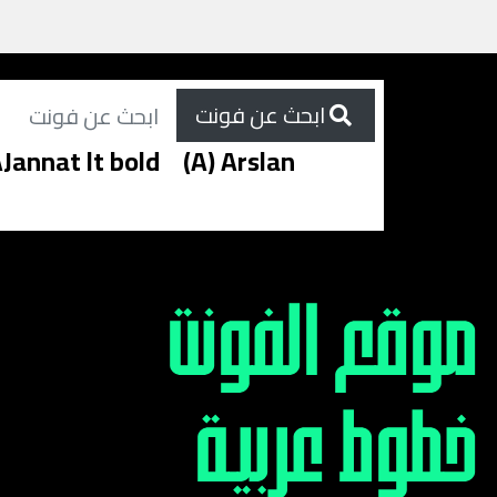
ابحث عن فونت
Jannat lt bold
(A) Arslan