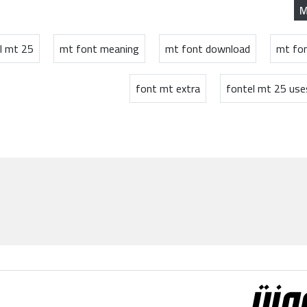
M
l mt 25
mt font meaning
mt font download
mt fo
font mt extra
fontel mt 25 uses