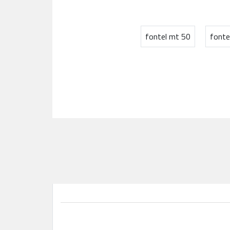
fontel mt 50
fonte