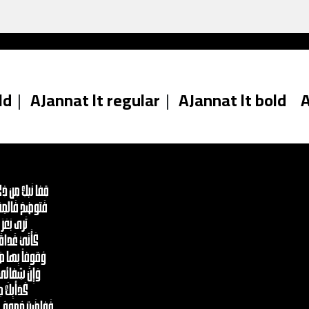
ld
|
AJannat lt regular
|
AJannat lt bold
A