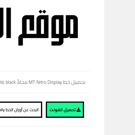
تحمييل خط MT Nitro Display مجاناً، regular, bold,simibold, arabic, extra bold, black، تحميل خط عربي، موقع الفونت ،
تحميل الفونت
البحث عن أوزان الخط MT Nitro Display family