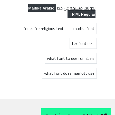
Madika Arabic
بحوثات مشبهة عن خط
TRIAL Regular
fonts for religious text
madika font
tex font size
what font to use for labels
what font does marriott use