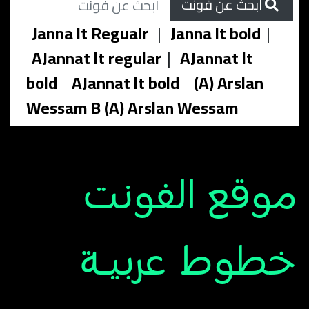
ابحث عن فونت
Janna lt Regualr
|
Janna lt bold
|
AJannat lt regular
|
AJannat lt
bold
AJannat lt bold
(A) Arslan
Wessam B (A) Arslan Wessam