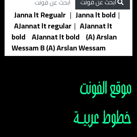
ابحث عن فونت
Janna lt Regualr
|
Janna lt bold
|
AJannat lt regular
|
AJannat lt
bold
AJannat lt bold
(A) Arslan
Wessam B (A) Arslan Wessam