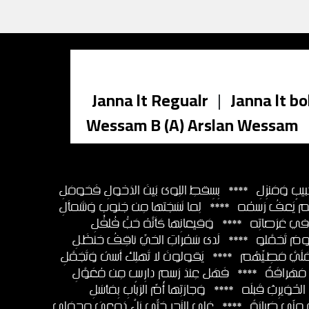
Janna lt Regualr
|
Janna lt bo
Wessam B (A) Arslan Wessam