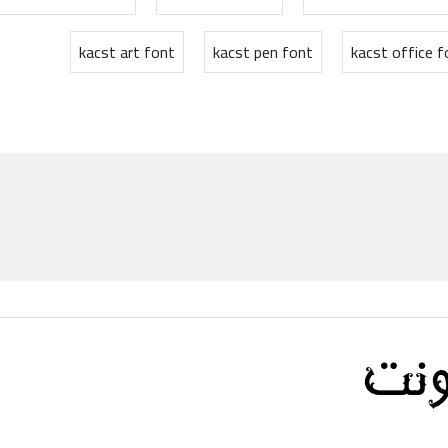
kacst art font
kacst pen font
kacst office f