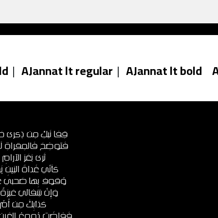
ld
|
AJannat lt regular
|
AJannat lt bold
A