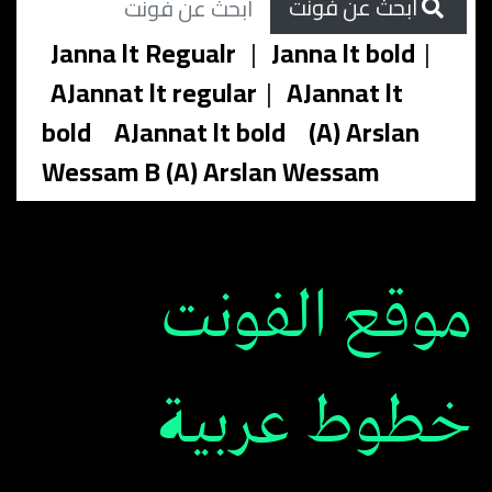
ابحث عن فونت
Janna lt Regualr
|
Janna lt bold
|
AJannat lt regular
|
AJannat lt
bold
AJannat lt bold
(A) Arslan
Wessam B (A) Arslan Wessam