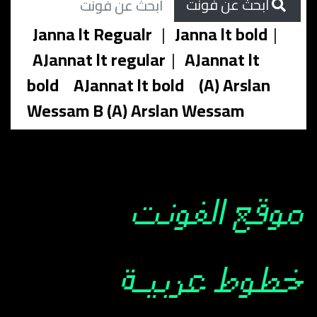
ابحث عن فونت
Janna lt Regualr
|
Janna lt bold
|
AJannat lt regular
|
AJannat lt
bold
AJannat lt bold
(A) Arslan
Wessam B (A) Arslan Wessam