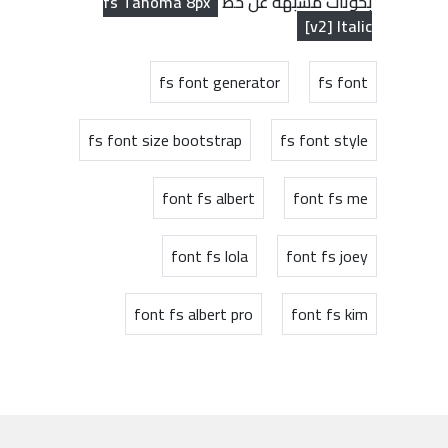
fs Tahoma 8px
بحوثات مشبهة عن خط
[v2] Italic
fs font generator
fs font
fs font size bootstrap
fs font style
font fs albert
font fs me
font fs lola
font fs joey
font fs albert pro
font fs kim