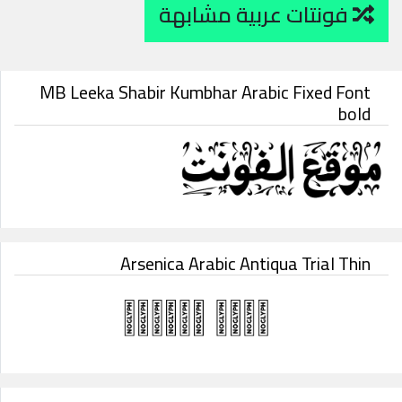
فونتات عربية مشابهة
MB Leeka Shabir Kumbhar Arabic Fixed Font
bold
Arsenica Arabic Antiqua Trial Thin