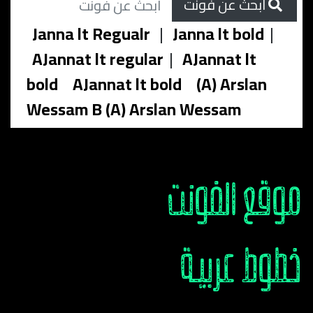
ابحث عن فونت
Janna lt Regualr
|
Janna lt bold
|
AJannat lt regular
|
AJannat lt
bold
AJannat lt bold
(A) Arslan
Wessam B (A) Arslan Wessam