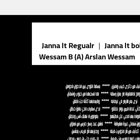
Janna lt Regualr
|
Janna lt bo
Wessam B (A) Arslan Wessam