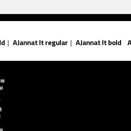
ld
|
AJannat lt regular
|
AJannat lt bold
A