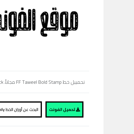
تحمييل خط FF Taweel Bold Stamp مجاناً، regular, bold,simibold, arabic, extra bold, black، تحميل خط عربي، موقع الفونت ،
تحميل الفونت
البحث عن أوزان الخط FF Taweel Bold Stamp family