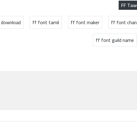
FF Taw
t download
ff font tamil
ff font maker
ff font chan
ff font guild name