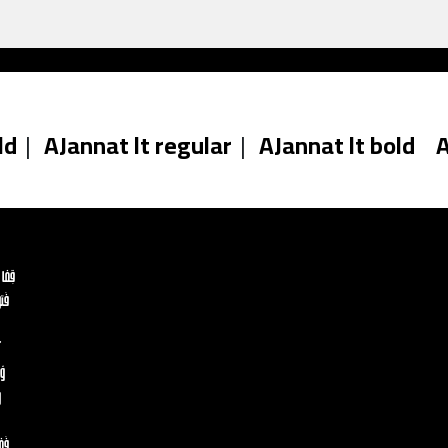
ld
|
AJannat lt regular
|
AJannat lt bold
A