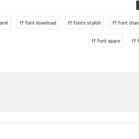
amil
ff font download
ff fonts stylish
ff font chan
ff font space
ff 