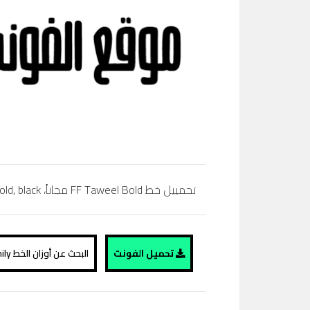
تحمييل خط FF Taweel Bold مجاناً، regular, bold,simibold, arabic, extra bold, black، تحميل خط عربي، موقع الفونت ،
تحميل الفونت
البحث عن أوزان الخط FF Taweel Bold family