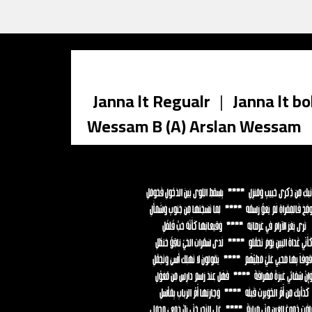
Janna lt Regualr
|
Janna lt bo
Wessam B (A) Arslan Wessam