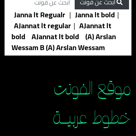
ابحث عن فونت
Janna lt Regualr
|
Janna lt bold
|
AJannat lt regular
|
AJannat lt
bold
AJannat lt bold
(A) Arslan
Wessam B (A) Arslan Wessam