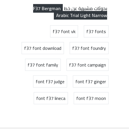
F37 Bergman
بحوثات مشبهة عن خط
Arabic Trial Light Narrow
f37 font vk
f37 fonts
f37 font download
f37 font foundry
f37 font family
f37 font campaign
font f37 judge
font f37 ginger
font f37 lineca
font f37 moon