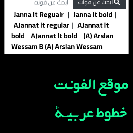
ابحث عن فونت
Janna lt Regualr
|
Janna lt bold
|
AJannat lt regular
|
AJannat lt
bold
AJannat lt bold
(A) Arslan
Wessam B (A) Arslan Wessam