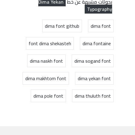
Dima Yekan
بحوثات مشبهة عن خط
Typography
dima font github
dima font
font dima shekasteh
dima fontaine
dima naskh font
dima sogand font
dima makhtom font
dima yekan font
dima pole font
dima thuluth font