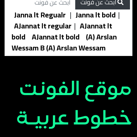
ابحث عن فونت
Janna lt Regualr
|
Janna lt bold
|
AJannat lt regular
|
AJannat lt
bold
AJannat lt bold
(A) Arslan
Wessam B (A) Arslan Wessam