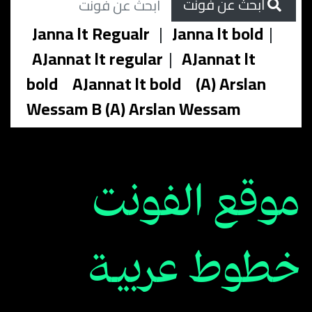
ابحث عن فونت
Janna lt Regualr
|
Janna lt bold
|
AJannat lt regular
|
AJannat lt
bold
AJannat lt bold
(A) Arslan
Wessam B (A) Arslan Wessam