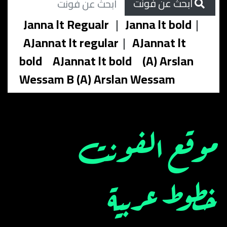
ابحث عن فونت
Janna lt Regualr
|
Janna lt bold
|
AJannat lt regular
|
AJannat lt
bold
AJannat lt bold
(A) Arslan
Wessam B (A) Arslan Wessam