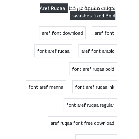
Aref Ruqaa
بحوثات مشبهة عن خط
swashes fixed Bold
aref font download
aref font
font aref ruqaa
aref font arabic
font aref ruqaa bold
font aref menna
font aref ruqaa ink
font aref ruqaa regular
aref ruqaa font free download