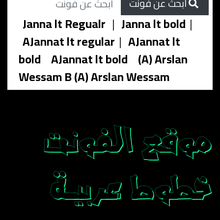
ابحث عن فونت
Janna lt Regualr
|
Janna lt bold
|
AJannat lt regular
|
AJannat lt
bold
AJannat lt bold
(A) Arslan
Wessam B (A) Arslan Wessam