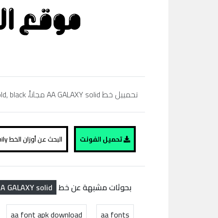
تحمييل خط AA GALAXY solid مجاناً، regular, bold,simibold, arabic, extra bold, black، تحميل خط عربي، موقع الفونت ،
تحميل الفونت
البحث عن أوزان الخط AA GALAXY solid family
A GALAXY solid
بحوثات مشبهة عن خط
aa font apk download
aa fonts