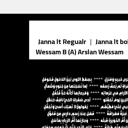
Janna lt Regualr
|
Janna lt bo
Wessam B (A) Arslan Wessam