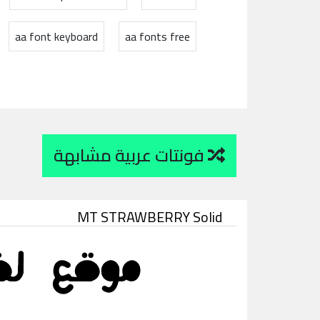
aa font keyboard
aa fonts free
فونتات عربية مشابهة
MT STRAWBERRY Solid