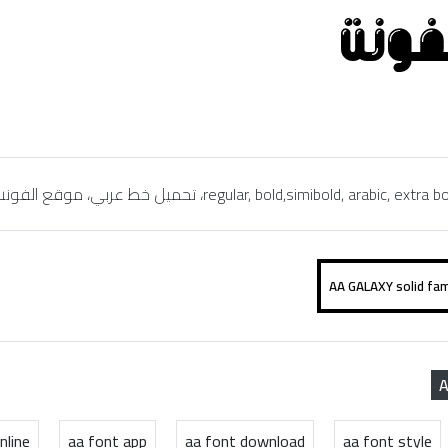
A
nline
aa font app
aa font download
aa font style