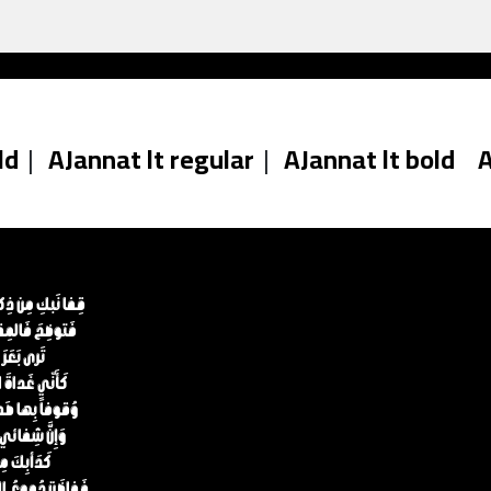
ld
|
AJannat lt regular
|
AJannat lt bold
A