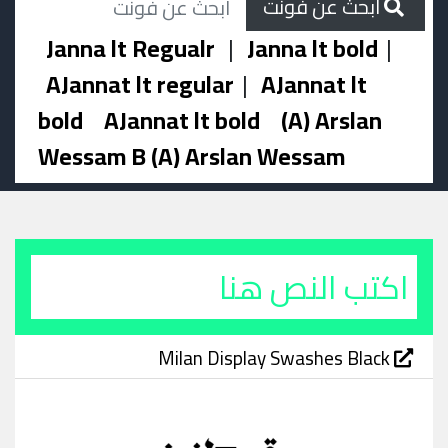
ابحث عن فونت
Janna lt Regualr
|
Janna lt bold
|
AJannat lt regular
|
AJannat lt
bold
AJannat lt bold
(A) Arslan
Wessam B (A) Arslan Wessam
Milan Display Swashes Black