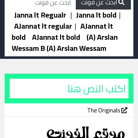
ابحث عن فونت
Janna lt Regualr
|
Janna lt bold
|
AJannat lt regular
|
AJannat lt
bold
AJannat lt bold
(A) Arslan
Wessam B (A) Arslan Wessam
The Originals